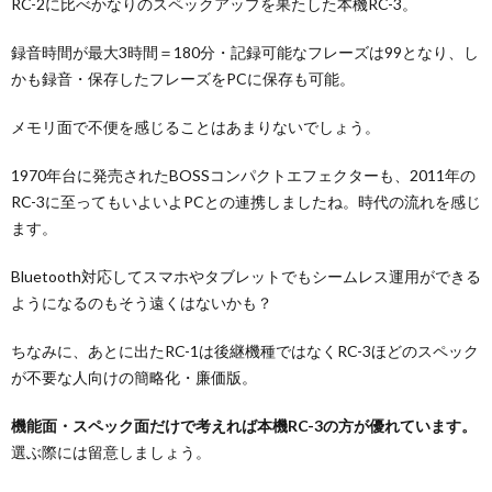
RC-2に比べかなりのスペックアップを果たした本機RC-3。
録音時間が最大3時間＝180分・記録可能なフレーズは99となり、し
かも録音・保存したフレーズをPCに保存も可能
。
メモリ面で不便を感じることはあまりないでしょう。
1970年台に発売されたBOSSコンパクトエフェクターも、2011年の
RC-3に至ってもいよいよPCとの連携しましたね。時代の流れを感じ
ます。
Bluetooth対応してスマホやタブレットでもシームレス運用ができる
ようになるのもそう遠くはないかも？
ちなみに、あとに出たRC-1は後継機種ではなくRC-3ほどのスペック
が不要な人向けの簡略化・廉価版。
機能面・スペック面だけで考えれば本機RC-3の方が優れています。
選ぶ際には留意しましょう。