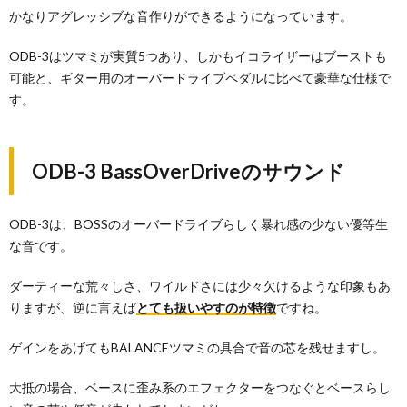
かなりアグレッシブな音作りができるようになっています。
ODB-3はツマミが実質5つあり、しかもイコライザーはブーストも
可能と、ギター用のオーバードライブペダルに比べて豪華な仕様で
す。
ODB-3 BassOverDriveのサウンド
ODB-3は、BOSSのオーバードライブらしく暴れ感の少ない優等生
な音です。
ダーティーな荒々しさ、ワイルドさには少々欠けるような印象もあ
りますが、逆に言えば
とても扱いやすのが特徴
ですね。
ゲインをあげてもBALANCEツマミの具合で音の芯を残せますし。
大抵の場合、ベースに歪み系のエフェクターをつなぐとベースらし