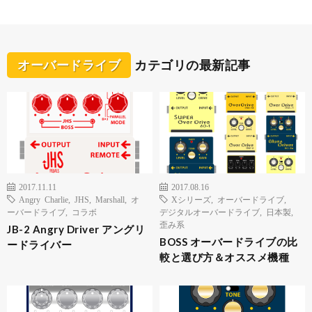
オーバードライブ
カテゴリの最新記事
2017.11.11
2017.08.16
Angry Charlie
,
JHS
,
Marshall
,
オ
Xシリーズ
,
オーバードライブ
,
ーバードライブ
,
コラボ
デジタルオーバードライブ
,
日本製
,
歪み系
JB-2 Angry Driver アングリ
BOSS オーバードライブの比
ードライバー
較と選び方＆オススメ機種