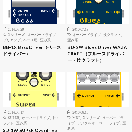
2016.07.29
2016.07.19
Xシリーズ
,
オーバードライブ
,
オーバードライブ
,
技クラフト
,
プリアンプ
,
ベース用
,
歪み系
歪み系
BB-1X Bass Driver（ベース
BD-2W Blues Driver WAZA
ドライバー）
CRAFT（ブルースドライバ
ー・技クラフト）
2016.07.17
2016.06.15
SUPER
,
オーバードライブ
,
技ク
MDP
,
Xシリーズ
,
オーバードラ
ラフト
,
歪み系
イブ
,
デジタルオーバードライブ
,
歪
み系
SD-1W SUPER Overdrive