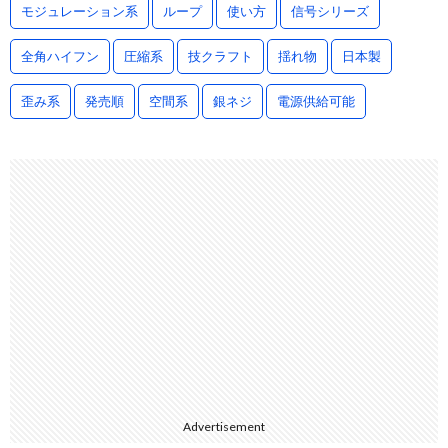
モジュレーション系
ループ
使い方
信号シリーズ
全角ハイフン
圧縮系
技クラフト
揺れ物
日本製
歪み系
発売順
空間系
銀ネジ
電源供給可能
Advertisement