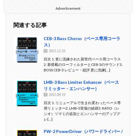
Advertisement
関連する記事
CEB-3 Bass Chorus（ベース専用コーラ
ス）
2015.12.10
目次 1. 更に洗練された新世代ベース用コーラス
2. 新搭載のローフィルターとCEB-3のサウンド3.
BOSS CEB-3 レビュー・総評 更に洗練[…]
LMB-3 Bass Limiter Enhancer（ベース
リミッター・エンハンサー）
2015.09.19
目次 1. リニューアルで生まれ変わったベース専
用リミッター2. LMB-3登場の経緯3. RATIO（レ
シオ）ツマミの追加とエンハンサーのアップグ
レ[…]
PW-2 PowerDriver（パワードライバー /