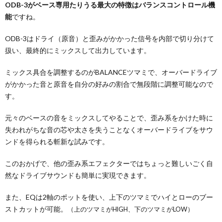
ODB-3がベース専用たりうる最大の特徴はバランスコントロール機
能
ですね。
ODB-3はドライ（原音）と歪みがかかった信号を内部で切り分けて
扱い、最終的にミックスして出力しています。
ミックス具合を調整するのがBALANCEツマミで、オーバードライブ
がかかった音と原音を自分の好みの割合で無段階に調整可能
なので
す。
元々のベースの音をミックスしてやることで、歪み系をかけた時に
失われがちな音の芯や太さを失うことなくオーバードライブをサウ
ンドを得られる斬新な試みです。
このおかげで、他の歪み系エフェクターではちょっと難しいごく自
然なドライブサウンドも簡単に実現できます。
また、EQは2軸のポットを使い、上下のツマミでハイとローのブー
ストカットが可能。
（上のツマミがHIGH、下のツマミがLOW）