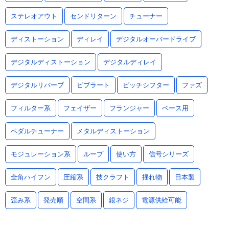
ステレオアウト
センドリターン
チューナー
ディストーション
ディレイ
デジタルオーバードライブ
デジタルディストーション
デジタルディレイ
デジタルリバーブ
ビブラート
ピッチシフター
ファズ
フィルター系
フェイザー
フランジャー
ベース用
ペダルチューナー
メタルディストーション
モジュレーション系
ループ
使い方
信号シリーズ
全角ハイフン
圧縮系
技クラフト
揺れ物
日本製
歪み系
発売順
空間系
銀ネジ
電源供給可能