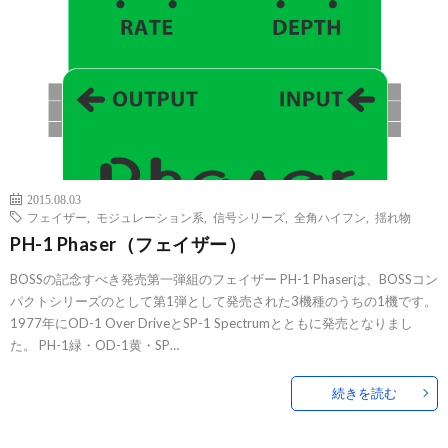
2015.08.03
フェイザー
,
モジュレーション系
,
信号シリーズ
,
全角ハイフン
,
揺れ物
PH-1 Phaser（フェイザー）
BOSSの記念すべき発売第一弾組のフェイザー PH-1 Phaserは、BOSSコン
パクトシリーズのとして第1弾として発売された3機種のうちの1機です。
1977年にOD-1 Over DriveとSP-1 Spectrumとともに発売となりまし
た。 PH-1緑・OD-1黄・SP…
続きを読む