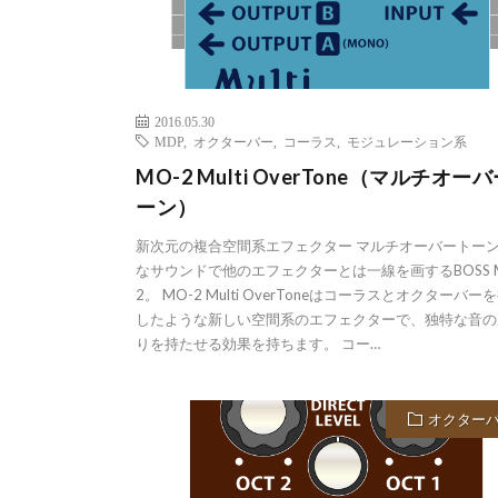
2016.05.30
MDP
,
オクターバー
,
コーラス
,
モジュレーション系
MO-2 Multi OverTone（マルチオー
ーン）
新次元の複合空間系エフェクター マルチオーバートーン
なサウンドで他のエフェクターとは一線を画するBOSS 
2。 MO-2 Multi OverToneはコーラスとオクターバー
したような新しい空間系のエフェクターで、独特な音の
りを持たせる効果を持ちます。 コー…
オクター