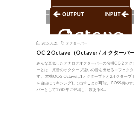
2015.08.21
オクターバー
OC-2 Octave（Octaver / オクターバ
みんな真似したアナログオクターバーの名機OC-2 オク
ーとは、原音のオクターブ違いの音を出せるエフェクタ
す。 本機OC-2 Octaveは1オクターブ下と2オクターブ
を自由にミキシングして出すことが可能。 BOSS初のオ
バーとして1982年に登場し、数あるB…