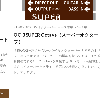
2015.08.22
オクターバー
,
ベース兼用
,
ベース用
OC-3 SUPER Octave（スーパーオクター
バート
ブ）
名機OC-2を超えた “スーパー” なオクターバー 世界初のポリ
 独特
フォニックオクターバーとしての機能を持っており、また前
MO-
身機種であるOC-2 Octaveを内包するOC-2モードも搭載し、
を複合
まさしくスーパーと名乗るに相応しい機種となりました。 な
広が
お、アナログオ…
バー