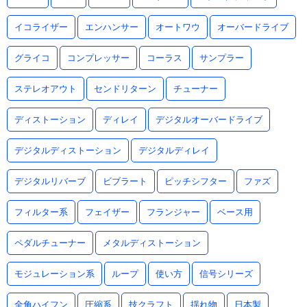
イコライザー
エンハンサー
オートワウ
オーバードライブ
グライコ
コンプレッサー
コーラス
サンプラー
ステレオアウト
センドリターン
チューナー
ディストーション
ディレイ
デジタルオーバードライブ
デジタルディストーション
デジタルディレイ
デジタルリバーブ
ビブラート
ピッチシフター
ファズ
フィルター系
フェイザー
フランジャー
ベース用
ペダルチューナー
メタルディストーション
モジュレーション系
ループ
使い方
信号シリーズ
全角ハイフン
圧縮系
技クラフト
揺れ物
日本製